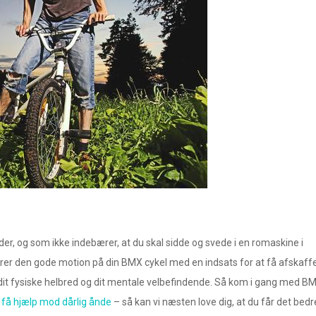
r, og som ikke indebærer, at du skal sidde og svede i en romaskine i
er den gode motion på din BMX cykel med en indsats for at få afskaff
 dit fysiske helbred og dit mentale velbefindende. Så kom i gang med B
 få hjælp mod dårlig ånde
– så kan vi næsten love dig, at du får det bedr