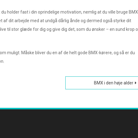
 du holder fast i din oprindelige motivation, nemlig at du ville bruge BMX
tet af dit arbejde med at undgå dårlig ånde og dermed også styrke dit
ve til stor glæde for dig og give dig det, som du ønsker – en sund krop 
t som muligt. Måske bliver du en af de helt gode BMX-kørere, og så er du
en.
BMX i den høje alder