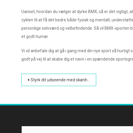
Uanset, hvordan du vælger at dyrke BMX, så er det vigtigt, at
cyklen til at få det bedre både fysisk og mentalt, understøt
personlige selvværd og velbefindende. Så vil BMX-sporten bli
et godt humør.
Vi vil anbefale dig at gå i gang med din nye sport så hurtig
godt på vej til at skabe dig et navn i en spændende sportsgr
Indlægsnavigation
Styrk dit udseende med skønhedsoperationer og BMX