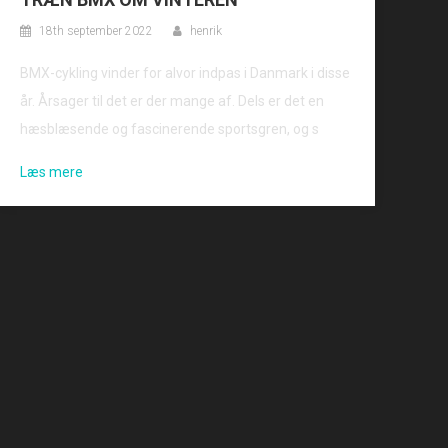
18th september 2022
henrik
BMX-cykling vinder for alvor indpas i Danmark i disse
år. Årsager til det er der mange af. Dels er det en
hæsblæsende og fascinerende sportsgren, og s
Læs mere