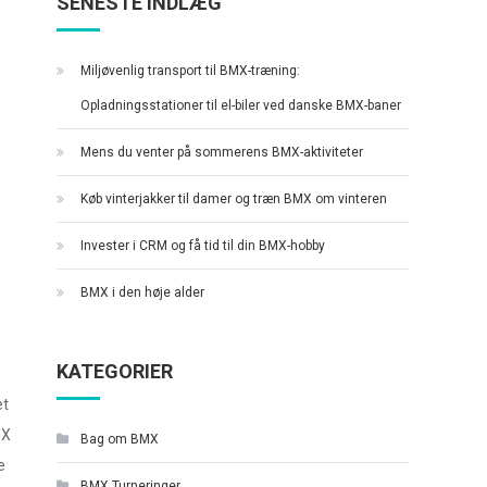
SENESTE INDLÆG
Miljøvenlig transport til BMX-træning:
Opladningsstationer til el-biler ved danske BMX-baner
Mens du venter på sommerens BMX-aktiviteter
Køb vinterjakker til damer og træn BMX om vinteren
Invester i CRM og få tid til din BMX-hobby
BMX i den høje alder
KATEGORIER
et
MX
Bag om BMX
e
BMX Turneringer