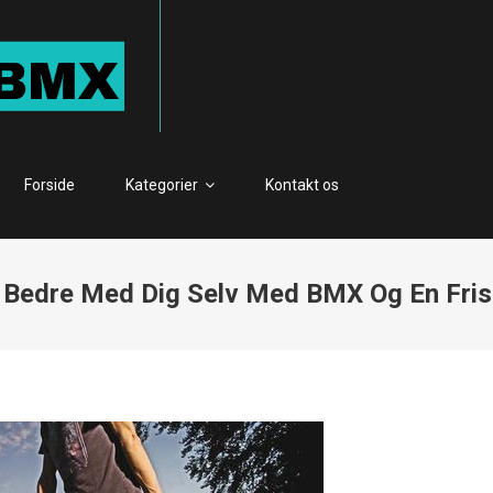
BILLUMBMX.DK
billumbmx.dk – Alt hvad du bør vide om BMX
Forside
Kategorier
Kontakt os
 Bedre Med Dig Selv Med BMX Og En Fri