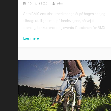
16th juni 2025
admin
Som BMX-entusiast med mange år på bagen har jeg
tilbragt utallige timer på landevejene, på vej til
træning, konkurrencer og events. Passionen for BMX
Læs mere