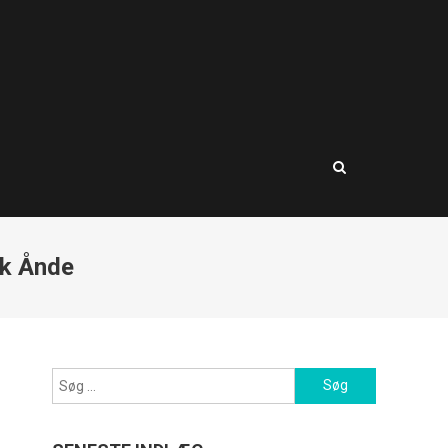
sk Ånde
Søg
efter: