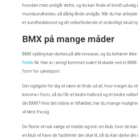
hvordan man undgår dette, og du kan finde et bredt udvalg 
mundsundheden, så dårlig ånde undgås. Når du har arbejdet m
et sundhedsboost og dit velbefindende et ordentligt skud ny
BMX på mange måder
BMX cykling kan dyrkes på alle niveauer, og du behøver ik
Fields
fik. Han er i øvrigt kommet svært til skade ved et BMX-
form for cykelsport.
Det vigtigste for dig vil være at finde ud af, hvor meget du 
komme i form, så du får et bedre helbred og et bedre velbef
din BMX? Hvis det sidste er tilfældet, har du mange mulighed
vil lære fra sig.
De fleste vil nok vælge at melde sig ind i en klub, hvor de 
en klub vil have de faciliteter der skal til, så du kan dyrke di