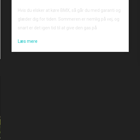
Hvis du elsker at køre BMX, så går du med garanti og
glæder dig for tiden. Sommeren er nemlig på vej, og
snart er det igen tid til at give den gas på
Læs mere