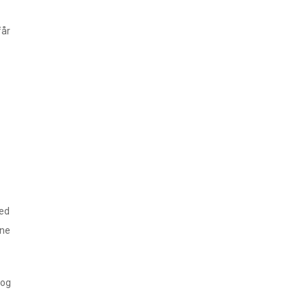
får
med
rne
 og