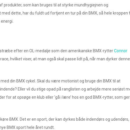
af produkter, som kan bruges til at styrke mundhygiejnen og
ed dette, har du fuldt ud fortjent en tur på din BMX, så hele kroppen 
 energi.
ke stræbe efter en OL-medalje som den amerikanske BMX-rytter
Connor
race, hvilket viser, at man også skal passe lidt på, når man dyrker denne
vil med din BMX cykel. Skal du være motionist og bruge din BMX til at
indende? Eller vil du stige opad på ranglisten og arbejde mere seriøst 
er for at opsøge en klub eller ‘gå i lære’ hos en god BMX-rytter, som ge
kan køre BMX. Det er en sport, der kan dyrkes både indendørs og udendørs,
n nye BMX sport hele året rundt.