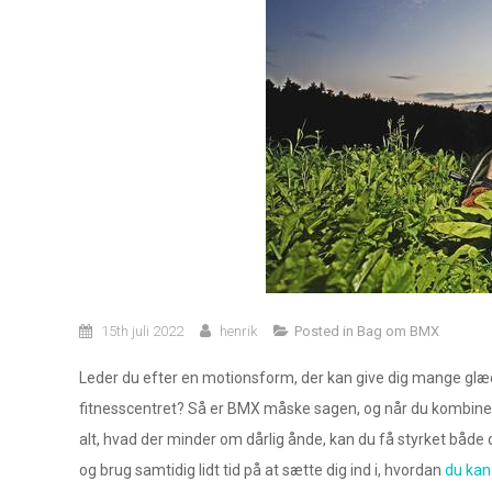
15th juli 2022
henrik
Posted in
Bag om BMX
Leder du efter en motionsform, der kan give dig mange glæde
fitnesscentret? Så er BMX måske sagen, og når du kombiner
alt, hvad der minder om dårlig ånde, kan du få styrket både
og brug samtidig lidt tid på at sætte dig ind i, hvordan
du kan