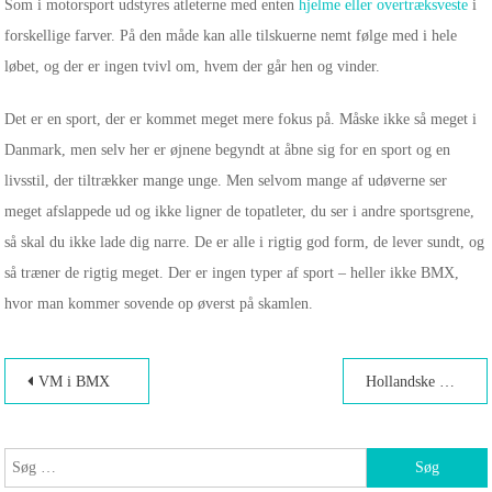
Som i motorsport udstyres atleterne med enten
hjelme eller overtræksveste
i
forskellige farver. På den måde kan alle tilskuerne nemt følge med i hele
løbet, og der er ingen tvivl om, hvem der går hen og vinder.
Det er en sport, der er kommet meget mere fokus på. Måske ikke så meget i
Danmark, men selv her er øjnene begyndt at åbne sig for en sport og en
livsstil, der tiltrækker mange unge. Men selvom mange af udøverne ser
meget afslappede ud og ikke ligner de topatleter, du ser i andre sportsgrene,
så skal du ikke lade dig narre. De er alle i rigtig god form, de lever sundt, og
så træner de rigtig meget. Der er ingen typer af sport – heller ikke BMX,
hvor man kommer sovende op øverst på skamlen.
Indlægsnavigation
VM i BMX
Hollandske BMX-ryttere
Søg