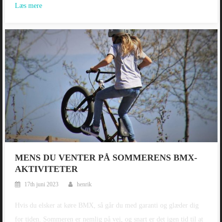
Læs mere
MENS DU VENTER PÅ SOMMERENS BMX-
AKTIVITETER
17th juni 2023
henrik
Hvis du elsker at køre BMX, så går du med garanti og glæder dig
for tiden. Sommeren er nemlig på vej, og snart er det igen tid til at