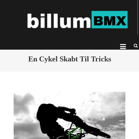
Skip
B
billu
to
– Alt
content
bør v
BMX
En Cykel Skabt Til Tricks