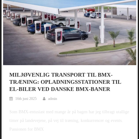
MILJØVENLIG TRANSPORT TIL BMX-
TRÆNING: OPLADNINGSSTATIONER TIL
EL-BILER VED DANSKE BMX-BANER
16th juni 2025
admin
Som BMX-entusiast med mange år på bagen har jeg tilbragt utallige
timer på landevejene, på vej til træning, konkurrencer og events.
Passionen for BMX