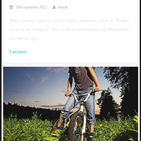
18th september 2022
henrik
BMX-cykling vinder for alvor indpas i Danmark i disse år. Årsager
til det er der mange af. Dels er det en hæsblæsende og fascinerende
sportsgren, og s
Læs mere