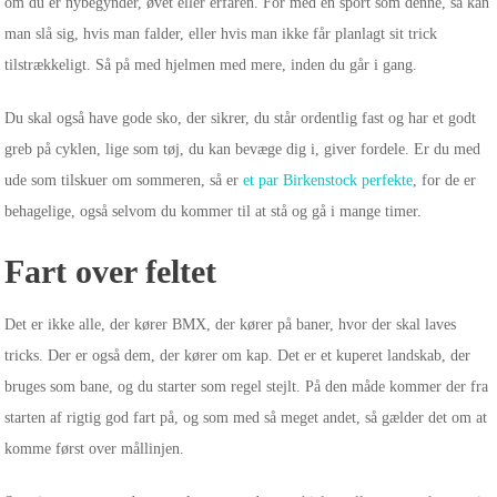
om du er nybegynder, øvet eller erfaren. For med en sport som denne, så kan
man slå sig, hvis man falder, eller hvis man ikke får planlagt sit trick
tilstrækkeligt. Så på med hjelmen med mere, inden du går i gang.
Du skal også have gode sko, der sikrer, du står ordentlig fast og har et godt
greb på cyklen, lige som tøj, du kan bevæge dig i, giver fordele. Er du med
ude som tilskuer om sommeren, så er
et par Birkenstock perfekte
, for de er
behagelige, også selvom du kommer til at stå og gå i mange timer.
Fart over feltet
Det er ikke alle, der kører BMX, der kører på baner, hvor der skal laves
tricks. Der er også dem, der kører om kap. Det er et kuperet landskab, der
bruges som bane, og du starter som regel stejlt. På den måde kommer der fra
starten af rigtig god fart på, og som med så meget andet, så gælder det om at
komme først over mållinjen.